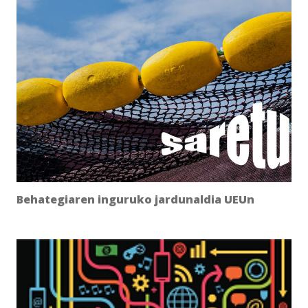
Behategiaren inguruko jardunaldia UEUn