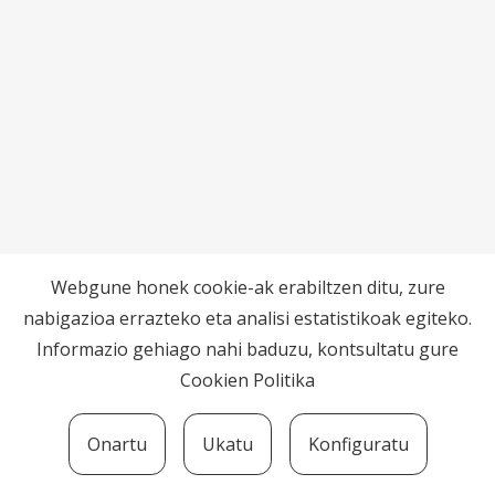
Webgune honek cookie-ak erabiltzen ditu, zure
nabigazioa errazteko eta analisi estatistikoak egiteko.
Informazio gehiago nahi baduzu, kontsultatu gure
Cookien Politika
Onartu
Ukatu
Konfiguratu