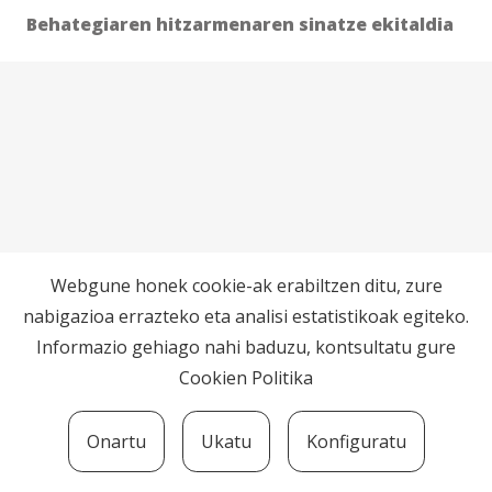
Behategiaren hitzarmenaren sinatze ekitaldia
Webgune honek cookie-ak erabiltzen ditu, zure
nabigazioa errazteko eta analisi estatistikoak egiteko.
Informazio gehiago nahi baduzu, kontsultatu gure
Cookien Politika
Onartu
Ukatu
Konfiguratu