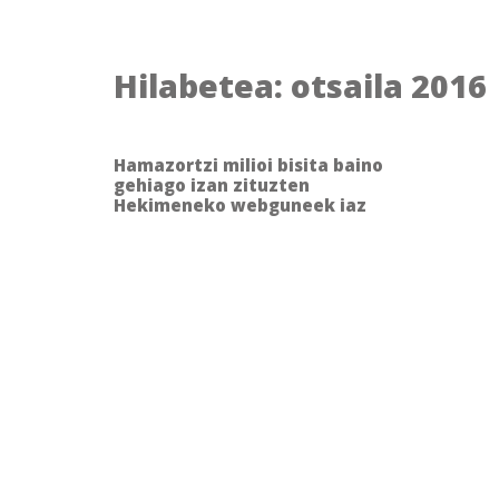
Hilabetea:
otsaila 2016
Hamazortzi milioi bisita baino
gehiago izan zituzten
Hekimeneko webguneek iaz