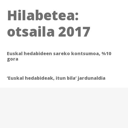
Hilabetea:
otsaila 2017
Euskal hedabideen sareko kontsumoa, %10
gora
‘Euskal hedabideak, itun bila’ jardunaldia