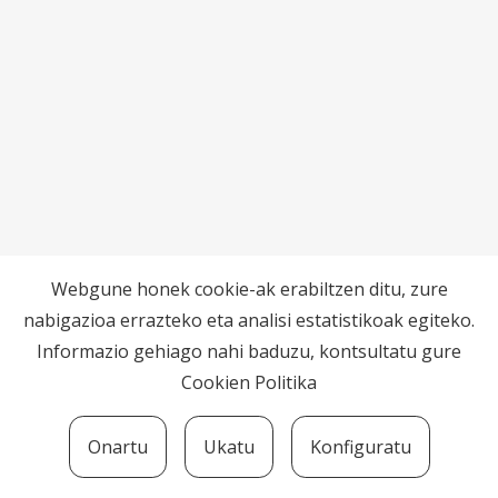
Webgune honek cookie-ak erabiltzen ditu, zure
nabigazioa errazteko eta analisi estatistikoak egiteko.
Informazio gehiago nahi baduzu, kontsultatu gure
Cookien Politika
Onartu
Ukatu
Konfiguratu