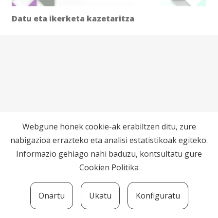
Datu eta ikerketa kazetaritza
Webgune honek cookie-ak erabiltzen ditu, zure
nabigazioa errazteko eta analisi estatistikoak egiteko.
Informazio gehiago nahi baduzu, kontsultatu gure
Cookien Politika
Onartu
Ukatu
Konfiguratu