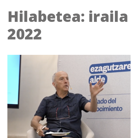
Hilabetea:
iraila
2022