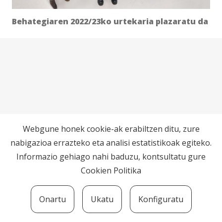
Behategiaren 2022/23ko urtekaria plazaratu da
Webgune honek cookie-ak erabiltzen ditu, zure
nabigazioa errazteko eta analisi estatistikoak egiteko.
Informazio gehiago nahi baduzu, kontsultatu gure
Cookien Politika
Onartu
Ukatu
Konfiguratu