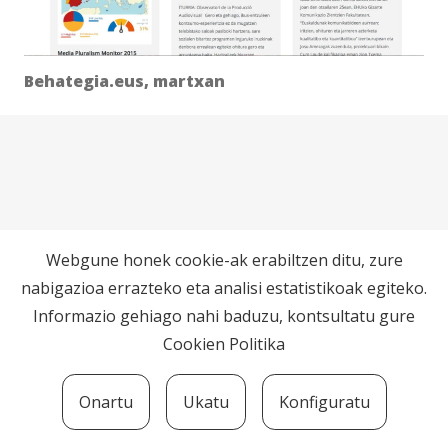
Behategia.eus, martxan
Webgune honek cookie-ak erabiltzen ditu, zure
nabigazioa errazteko eta analisi estatistikoak egiteko.
Informazio gehiago nahi baduzu, kontsultatu gure
Cookien Politika
Onartu
Ukatu
Konfiguratu