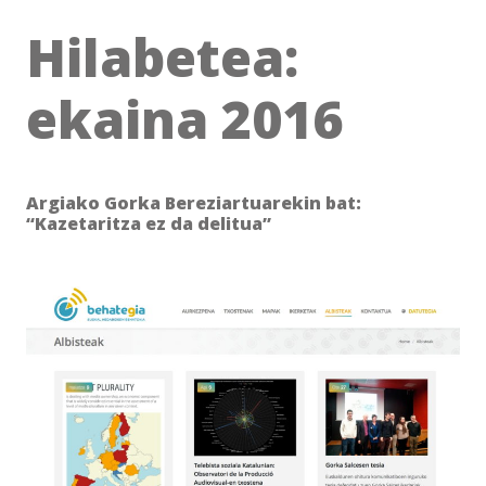
Hilabetea:
ekaina 2016
Argiako Gorka Bereziartuarekin bat:
“Kazetaritza ez da delitua”