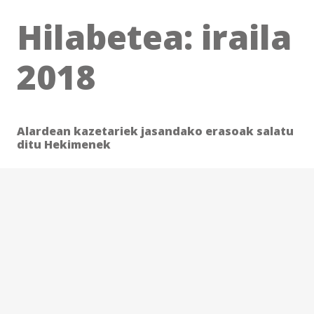
Hilabetea:
iraila
2018
Alardean kazetariek jasandako erasoak salatu
ditu Hekimenek