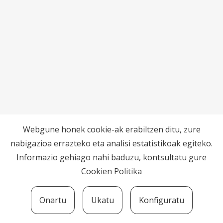
Webgune honek cookie-ak erabiltzen ditu, zure
nabigazioa errazteko eta analisi estatistikoak egiteko.
Informazio gehiago nahi baduzu, kontsultatu gure
Cookien Politika
Onartu
Ukatu
Konfiguratu