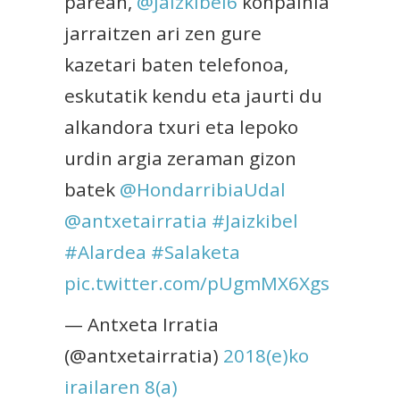
parean,
@Jaizkibel6
konpainia
jarraitzen ari zen gure
kazetari baten telefonoa,
eskutatik kendu eta jaurti du
alkandora txuri eta lepoko
urdin argia zeraman gizon
batek
@HondarribiaUdal
@antxetairratia
#Jaizkibel
#Alardea
#Salaketa
pic.twitter.com/pUgmMX6Xgs
— Antxeta Irratia
(@antxetairratia)
2018(e)ko
irailaren 8(a)