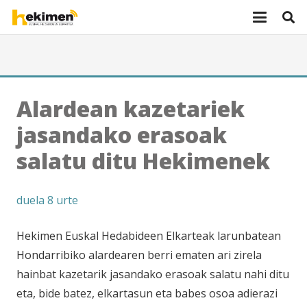
Alardean kazetariek
jasandako erasoak
salatu ditu Hekimenek
duela 8 urte
Hekimen Euskal Hedabideen Elkarteak larunbatean
Hondarribiko alardearen berri ematen ari zirela
hainbat kazetarik jasandako erasoak salatu nahi ditu
eta, bide batez, elkartasun eta babes osoa adierazi