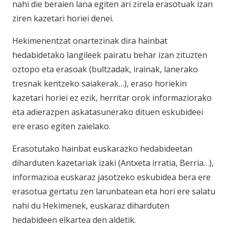
nahi die beraien lana egiten ari zirela erasotuak izan
ziren kazetari horiei denei.
Hekimenentzat onartezinak dira hainbat
hedabidetako langileek pairatu behar izan zituzten
oztopo eta erasoak (bultzadak, irainak, lanerako
tresnak kentzeko saiakerak…), eraso horiekin
kazetari horiei ez ezik, herritar orok informaziorako
eta adierazpen askatasunerako dituen eskubideei
ere eraso egiten zaielako.
Erasotutako hainbat euskarazko hedabideetan
diharduten kazetariak izaki (Antxeta irratia, Berria…),
informazioa euskaraz jasotzeko eskubidea bera ere
erasotua gertatu zen larunbatean eta hori ere salatu
nahi du Hekimenek, euskaraz diharduten
hedabideen elkartea den aldetik.