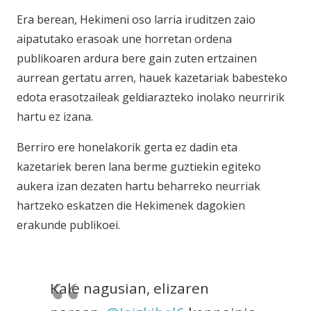
Era berean, Hekimeni oso larria iruditzen zaio
aipatutako erasoak une horretan ordena
publikoaren ardura bere gain zuten ertzainen
aurrean gertatu arren, hauek kazetariak babesteko
edota erasotzaileak geldiarazteko inolako neurririk
hartu ez izana.
Berriro ere honelakorik gerta ez dadin eta
kazetariek beren lana berme guztiekin egiteko
aukera izan dezaten hartu beharreko neurriak
hartzeko eskatzen die Hekimenek dagokien
erakunde publikoei.
Kale nagusian, elizaren