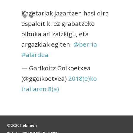
Kazetariak jazartzen hasi dira
espaloitik: ez grabatzeko
oihuka ari zaizkigu, eta
argazkiak egiten.
@berria
#alardea
— Garikoitz Goikoetxea
(@ggoikoetxea)
2018(e)ko
irailaren 8(a)
© 2020
hekimen