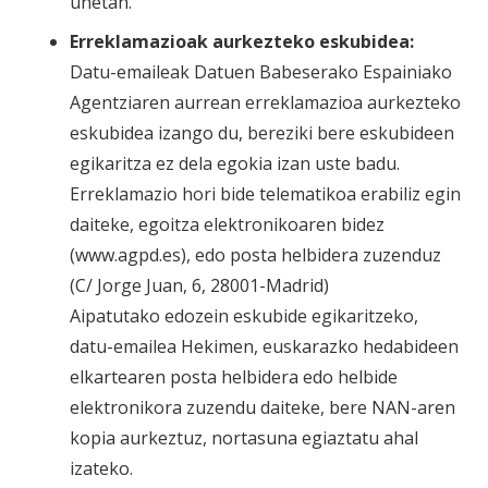
unetan.
Erreklamazioak aurkezteko eskubidea:
Datu-emaileak Datuen Babeserako Espainiako
Agentziaren aurrean erreklamazioa aurkezteko
eskubidea izango du, bereziki bere eskubideen
egikaritza ez dela egokia izan uste badu.
Erreklamazio hori bide telematikoa erabiliz egin
daiteke, egoitza elektronikoaren bidez
(www.agpd.es), edo posta helbidera zuzenduz
(C/ Jorge Juan, 6, 28001-Madrid)
Aipatutako edozein eskubide egikaritzeko,
datu-emailea Hekimen, euskarazko hedabideen
elkartearen posta helbidera edo helbide
elektronikora zuzendu daiteke, bere NAN-aren
kopia aurkeztuz, nortasuna egiaztatu ahal
izateko.