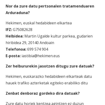
Nor da zure datu pertsonalen tratamenduaren
Arduraduna?
Hekimen, euskal hedabideen elkartea
IFZ:
G75082628
Helbidea:
Martin Ugalde kultur parkea, gudarien
hiribidea 29, 20140 Andoain
Telefonoa:
699 574 904
E-posta:
iastibia@hekimen.eus
Zer helbururekin jasotzen ditugu zure datuak?
Hekimen, euskarazko hedabideen elkarteak datu
hauek trafiko azterketak egiteko erabiliko ditu
Zenbat denboraz gordeko dira datuak?
Zure datu horiek kentzea agintzen ez duzun