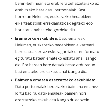
behin-behinean eta erabilera zehatzetarako ez
erabiltzeko bere datu pertsonalak. Kasu
horretan Hekimen, euskarazko hedabideen
elkarteak soilik erreklamazioak egiteko edo
horietatik babesteko gordeko ditu.
Eramateko eskubidea:
Datu-emaileak
Hekimen, euskarazko hedabideen elkarteari
bere datuak erraz eskuragarriak diren formatu
egituratu batean emateko eskatu ahal izango
dio. Era berean bere datuak beste arduradun
bati emateko ere eskatu ahal izango dio.
Baimena ematea ezeztatzeko eskubidea:
Datu pertsonalak berariazko baimena emanez
lortu badira, datu-emaileak baimen hori
ezeztatzeko eskubidea izango du edozein