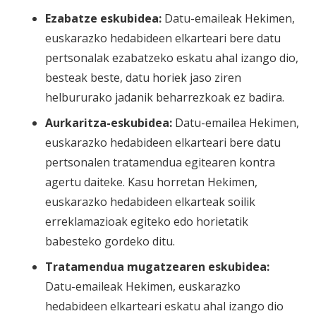
Ezabatze eskubidea:
Datu-emaileak Hekimen,
euskarazko hedabideen elkarteari bere datu
pertsonalak ezabatzeko eskatu ahal izango dio,
besteak beste, datu horiek jaso ziren
helbururako jadanik beharrezkoak ez badira.
Aurkaritza-eskubidea:
Datu-emailea Hekimen,
euskarazko hedabideen elkarteari bere datu
pertsonalen tratamendua egitearen kontra
agertu daiteke. Kasu horretan Hekimen,
euskarazko hedabideen elkarteak soilik
erreklamazioak egiteko edo horietatik
babesteko gordeko ditu.
Tratamendua mugatzearen eskubidea:
Datu-emaileak Hekimen, euskarazko
hedabideen elkarteari eskatu ahal izango dio