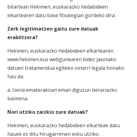
bitartean Hekimen, euskarazko hedabideen
elkartearen datu base fitxategian gordeko dira.
Zerk legitimatzen gaitu zure datuak
erabiltzera?
Hekimen, euskarazko hedabideen elkartearen
www.hekimen.eus webgunearen bidez jasotako
datuen tratamendua egiteko oinarri legala honako
hau da:
a. Izena ematerakoan eman diguzun berariazko
baimena.
Nori utziko zaizkio zure datuak?
Hekimen, euskarazko hedabideen elkarteak datu
hauek ez ditu hirugarrenen esku utziko.