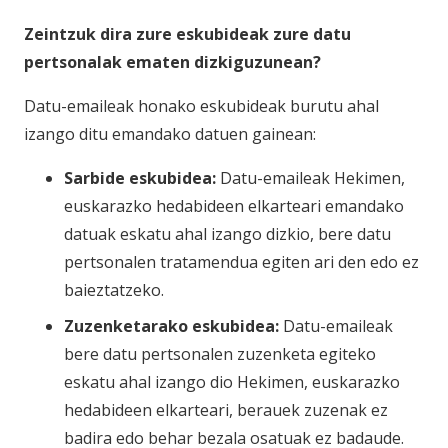
Zeintzuk dira zure eskubideak zure datu
pertsonalak ematen dizkiguzunean?
Datu-emaileak honako eskubideak burutu ahal
izango ditu emandako datuen gainean:
Sarbide eskubidea:
Datu-emaileak Hekimen,
euskarazko hedabideen elkarteari emandako
datuak eskatu ahal izango dizkio, bere datu
pertsonalen tratamendua egiten ari den edo ez
baieztatzeko.
Zuzenketarako eskubidea:
Datu-emaileak
bere datu pertsonalen zuzenketa egiteko
eskatu ahal izango dio Hekimen, euskarazko
hedabideen elkarteari, berauek zuzenak ez
badira edo behar bezala osatuak ez badaude.