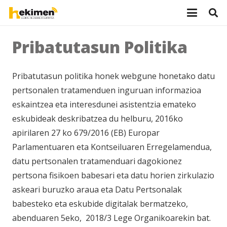
Pribatutasun Politika
Pribatutasun politika honek webgune honetako datu
pertsonalen tratamenduen inguruan informazioa
eskaintzea eta interesdunei asistentzia emateko
eskubideak deskribatzea du helburu, 2016ko
apirilaren 27 ko 679/2016 (EB) Europar
Parlamentuaren eta Kontseiluaren Erregelamendua,
datu pertsonalen tratamenduari dagokionez
pertsona fisikoen babesari eta datu horien zirkulazio
askeari buruzko araua eta Datu Pertsonalak
babesteko eta eskubide digitalak bermatzeko,
abenduaren 5eko, 2018/3 Lege Organikoarekin bat.