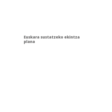
Euskara sustatzeko ekintza
plana