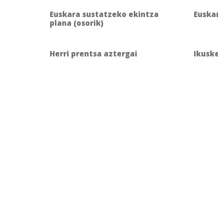
Euskara sustatzeko ekintza
Euska
plana (osorik)
Herri prentsa aztergai
Ikusk