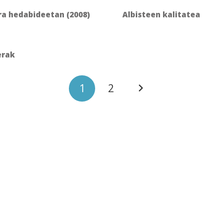
ra hedabideetan (2008)
Albisteen kalitatea
erak
1
2