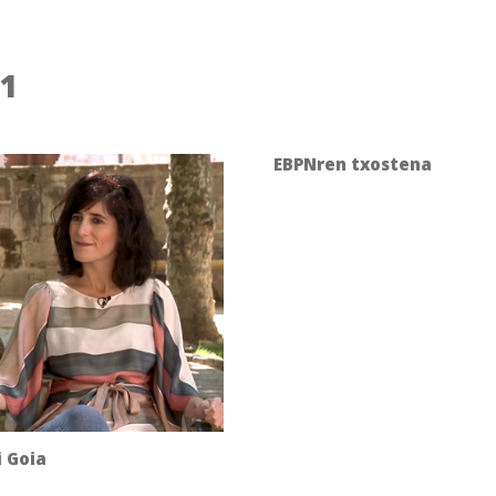
1
EBPNren txostena
i Goia