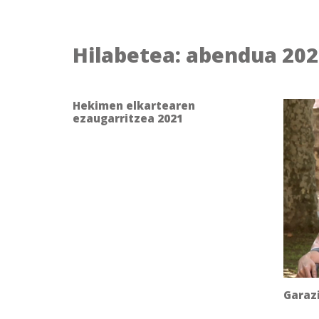
Hilabetea:
abendua 202
Hekimen elkartearen
ezaugarritzea 2021
Garaz