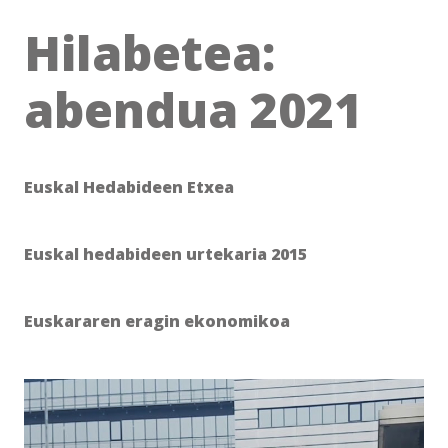
Hilabetea:
abendua 2021
Euskal Hedabideen Etxea
Euskal hedabideen urtekaria 2015
Euskararen eragin ekonomikoa