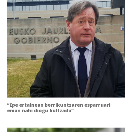
“Epe ertainean berrikuntzaren esparruari
eman nahi diogu bultzada”