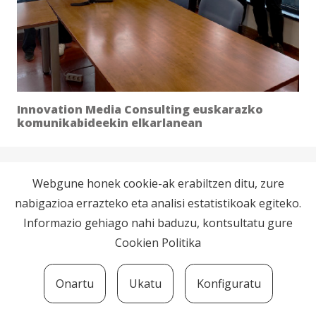
Innovation Media Consulting euskarazko
komunikabideekin elkarlanean
Webgune honek cookie-ak erabiltzen ditu, zure
nabigazioa errazteko eta analisi estatistikoak egiteko.
Informazio gehiago nahi baduzu, kontsultatu gure
Cookien Politika
Onartu
Ukatu
Konfiguratu