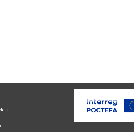
ndoain
a