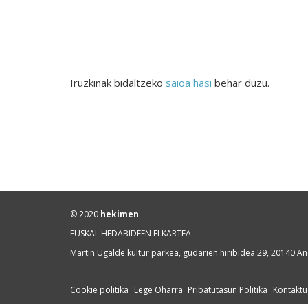
Iruzkinak bidaltzeko
saioa hasi
behar duzu.
© 2020
hekimen
EUSKAL HEDABIDEEN ELKARTEA
Martin Ugalde kultur parkea, gudarien hiribidea 29, 20140 A
Cookie politika
Lege Oharra
Pribatutasun Politika
Kontaktu