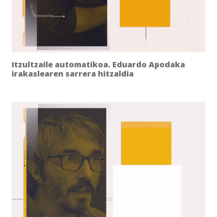
Itzultzaile automatikoa. Eduardo Apodaka
irakaslearen sarrera hitzaldia