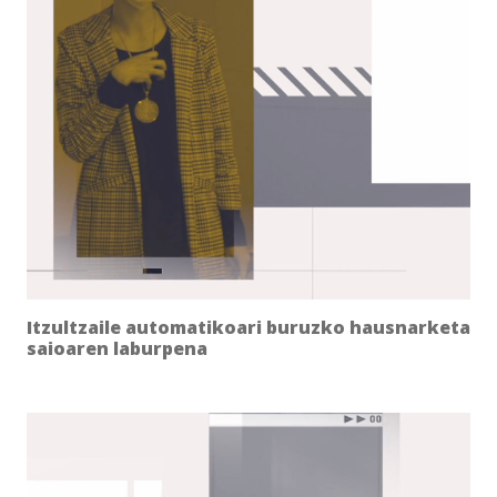
Itzultzaile automatikoari buruzko hausnarketa
saioaren laburpena