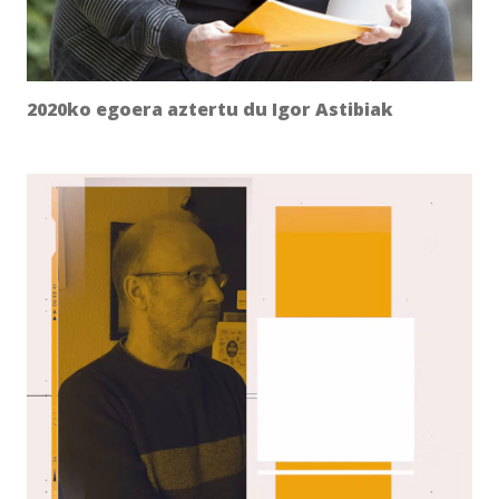
2020ko egoera aztertu du Igor Astibiak