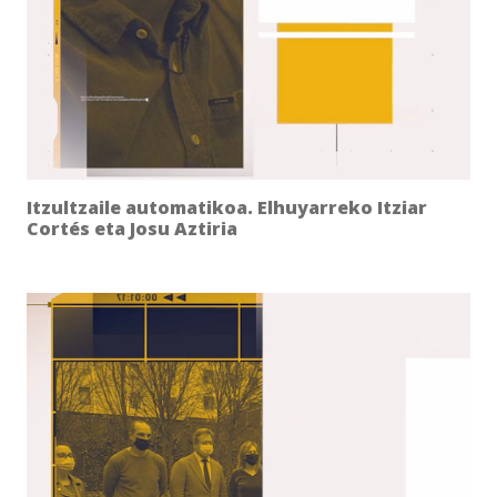
Itzultzaile automatikoa. Elhuyarreko Itziar
Cortés eta Josu Aztiria