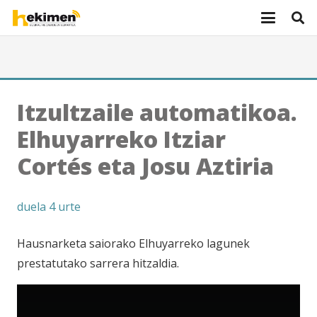
Itzultzaile automatikoa.
Elhuyarreko Itziar
Cortés eta Josu Aztiria
duela 4 urte
Hausnarketa saiorako Elhuyarreko lagunek
prestatutako sarrera hitzaldia.