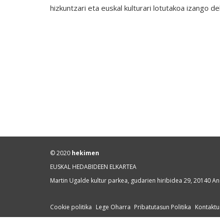
hizkuntzari eta euskal kulturari lotutakoa izango de
© 2020
hekimen
EUSKAL HEDABIDEEN ELKARTEA
Martin Ugalde kultur parkea, gudarien hiribidea 29, 20140 A
Cookie politika
Lege Oharra
Pribatutasun Politika
Kontaktu