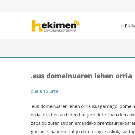
HEKI
.eus domeinuaren lehen orria
duela 12 urte
.eus domeinuaren lehen orria ikusgai dago: domein
orria, eta bertan bideo bat jarri dute. Joan den ap
zabaldu zuten Bilbon emandako prentsaurrekoaren
garrantzi handikotzat jo dute eragile askok, sust