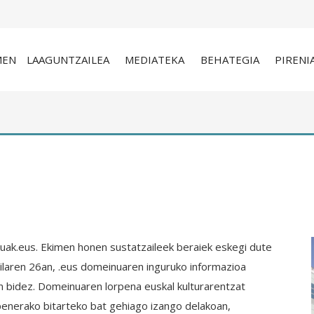
MEN
LAAGUNTZAILEA
MEDIATEKA
BEHATEGIA
PIRENI
uak.eus. Ekimen honen sustatzaileek beraiek eskegi dute
irilaren 26an, .eus domeinuaren inguruko informazioa
 bidez. Domeinuaren lorpena euskal kulturarentzat
apenerako bitarteko bat gehiago izango delakoan,