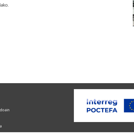
lako.
ndoain
a