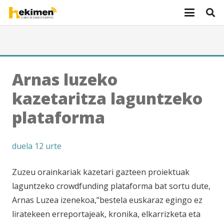
Arnas luzeko
kazetaritza laguntzeko
plataforma
duela 12 urte
Zuzeu orainkariak kazetari gazteen proiektuak
laguntzeko crowdfunding plataforma bat sortu dute,
Arnas Luzea izenekoa,”bestela euskaraz egingo ez
liratekeen erreportajeak, kronika, elkarrizketa eta