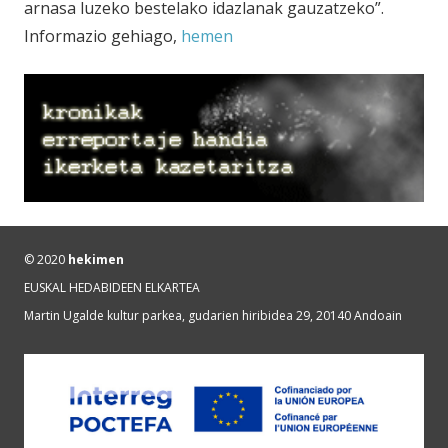
arnasa luzeko bestelako idazlanak gauzatzeko”.
Informazio gehiago,
hemen
© 2020
hekimen
EUSKAL HEDABIDEEN ELKARTEA
Martin Ugalde kultur parkea, gudarien hiribidea 29, 20140 Andoain