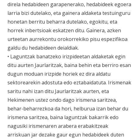
direla hedabideen garapenerako, hedabideek egoera
larria bizi dutelako, eta gainera aldaketa testuinguru
honetan berritu beharra dutelako, egokitu, eta
horrek inbertsioak eskatzen ditu. Gainera, azken
urteetan aurrekontu orokorrekiko pisu espezifikoa
galdu du hedabideen deialdiak.
• Laguntzak banatzeko irizpideetan aldaketak egin
ditu aurten Jaurlaritzak, baina behin eta berriro esan
dugun moduan irizpide horiek ez dira aldatu
sektorearekin adostuta edo eztabaidatuta. Irismenak
saritu nahi izan ditu Jaurlaritzak aurten, eta
Hekimenen ustez ondo dago irismena saritzea,
behar-beharrezkoa da hori, helburua izan behar du
irismena saritzea, baina laguntzak bakarrik edo
nagusiki irismenaren arabera erabakitzeak
arriskuan jar dezake gaur egun hedabideek duten