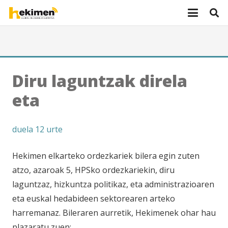
Diru laguntzak direla
eta
duela 12 urte
Hekimen elkarteko ordezkariek bilera egin zuten
atzo, azaroak 5, HPSko ordezkariekin, diru
laguntzaz, hizkuntza politikaz, eta administrazioaren
eta euskal hedabideen sektorearen arteko
harremanaz. Bileraren aurretik, Hekimenek ohar hau
plazaratu zuen: