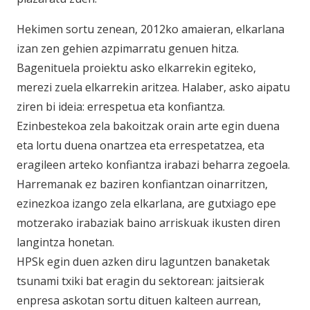
Hekimen sortu zenean, 2012ko amaieran, elkarlana
izan zen gehien azpimarratu genuen hitza.
Bagenituela proiektu asko elkarrekin egiteko,
merezi zuela elkarrekin aritzea. Halaber, asko aipatu
ziren bi ideia: errespetua eta konfiantza.
Ezinbestekoa zela bakoitzak orain arte egin duena
eta lortu duena onartzea eta errespetatzea, eta
eragileen arteko konfiantza irabazi beharra zegoela.
Harremanak ez baziren konfiantzan oinarritzen,
ezinezkoa izango zela elkarlana, are gutxiago epe
motzerako irabaziak baino arriskuak ikusten diren
langintza honetan.
HPSk egin duen azken diru laguntzen banaketak
tsunami txiki bat eragin du sektorean: jaitsierak
enpresa askotan sortu dituen kalteen aurrean,