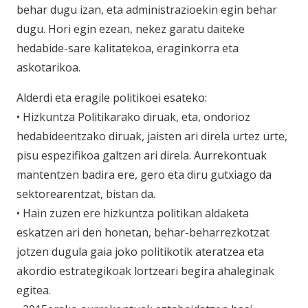
behar dugu izan, eta administrazioekin egin behar
dugu. Hori egin ezean, nekez garatu daiteke
hedabide-sare kalitatekoa, eraginkorra eta
askotarikoa.
Alderdi eta eragile politikoei esateko:
• Hizkuntza Politikarako diruak, eta, ondorioz
hedabideentzako diruak, jaisten ari direla urtez urte,
pisu espezifikoa galtzen ari direla. Aurrekontuak
mantentzen badira ere, gero eta diru gutxiago da
sektorearentzat, bistan da.
• Hain zuzen ere hizkuntza politikan aldaketa
eskatzen ari den honetan, behar-beharrezkotzat
jotzen dugula gaia joko politikotik ateratzea eta
akordio estrategikoak lortzeari begira ahaleginak
egitea.