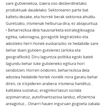
sare gutxienekoa, izaera oso desberdinetako
produktuak daudelako. Sektorearen parte bat
kaltetu dezake, eta horrek berak sektorea ahuldu.
Guretzako, irismenak helburua dira, ez abiapuntua.
• Beharrezkoa dela hausnarketa estrategikoagoa
egitea, sakonagoa, goragotik begiratzeko eta
adosteko herri honek euskarazko ze hedabide-sare
behar duen gutxien-gutxienez (arloka eta
geografikoki). Diru laguntza-politika egoki batek
lagundu behar luke gutxieneko egitura hori
sendotzen. Horren ondoren, beharrezkoa dela
adostea hedabide horiek nondik nora garatu behar
diren, ze irizpideren arabera: irismena handituz,
kalitatea sustatuz, eraginkortasun soziala
azpimarratuz, autofinantzazioa landuz, efizientzia
areagotuz… Oinarri hauen inguruan gogoeta zabala