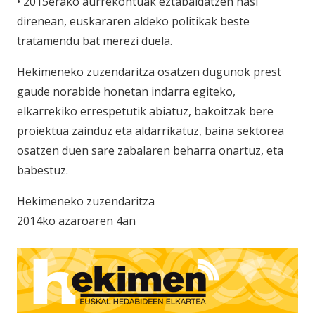
• 2015erako aurrekontuak eztabaidatzen hasi
direnean, euskararen aldeko politikak beste
tratamendu bat merezi duela.
Hekimeneko zuzendaritza osatzen dugunok prest
gaude norabide honetan indarra egiteko,
elkarrekiko errespetutik abiatuz, bakoitzak bere
proiektua zainduz eta aldarrikatuz, baina sektorea
osatzen duen sare zabalaren beharra onartuz, eta
babestuz.
Hekimeneko zuzendaritza
2014ko azaroaren 4an