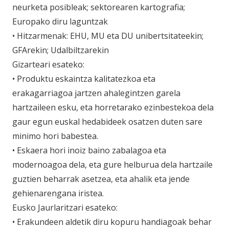
neurketa posibleak; sektorearen kartografia;
Europako diru laguntzak
• Hitzarmenak: EHU, MU eta DU unibertsitateekin;
GFArekin; Udalbiltzarekin
Gizarteari esateko:
• Produktu eskaintza kalitatezkoa eta
erakagarriagoa jartzen ahalegintzen garela
hartzaileen esku, eta horretarako ezinbestekoa dela
gaur egun euskal hedabideek osatzen duten sare
minimo hori babestea.
• Eskaera hori inoiz baino zabalagoa eta
modernoagoa dela, eta gure helburua dela hartzaile
guztien beharrak asetzea, eta ahalik eta jende
gehienarengana iristea.
Eusko Jaurlaritzari esateko:
• Erakundeen aldetik diru kopuru handiagoak behar