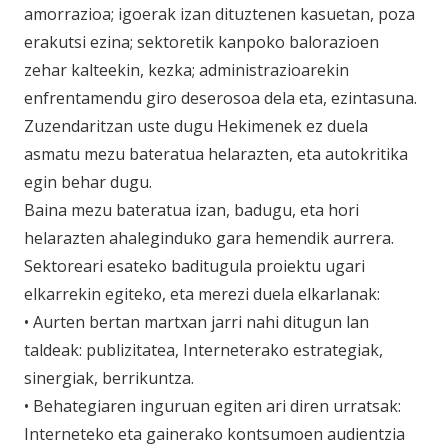
amorrazioa; igoerak izan dituztenen kasuetan, poza
erakutsi ezina; sektoretik kanpoko balorazioen
zehar kalteekin, kezka; administrazioarekin
enfrentamendu giro deserosoa dela eta, ezintasuna.
Zuzendaritzan uste dugu Hekimenek ez duela
asmatu mezu bateratua helarazten, eta autokritika
egin behar dugu.
Baina mezu bateratua izan, badugu, eta hori
helarazten ahaleginduko gara hemendik aurrera.
Sektoreari esateko baditugula proiektu ugari
elkarrekin egiteko, eta merezi duela elkarlanak:
• Aurten bertan martxan jarri nahi ditugun lan
taldeak: publizitatea, Interneterako estrategiak,
sinergiak, berrikuntza.
• Behategiaren inguruan egiten ari diren urratsak:
Interneteko eta gainerako kontsumoen audientzia