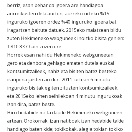
berriz, esan behar da igoera are handiagoa
aurreikusten dela aurten, aurreko urteko %15
inguruko igoeren ordez %40 inguruko igoera bat
iragartzen baitute datuek. 2015eko maiatzean bildu
zuten Hekimeneko webguneek inoizko bisita gehien:
1.810.837 hain zuzen ere.
Horrek esan nahi du Hekimeneko webguneetan
gero eta denbora gehiago ematen dutela euskal
kontsumitzaileek, nahiz eta bisiten batez besteko
iraupena jaisten ari den. 2011. urtean 6 minutu
inguruko bisitak egiten zituzten kontsumitzaileek,
eta 2015eko lehen seihilekoan 4 minutu ingurukoak
izan dira, batez beste.
Hiru hedabide mota daude Hekimeneko webguneen
artean. Orokorrak, izan natiboak izan hedabide talde
handiago baten kide; tokikokak, alegia tokian tokiko