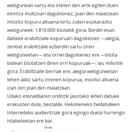
webgunean sartu eta irteten den arte egiten duen
ekintza multzoari dagokionez, joan den maiatzean
inoizko kopuru altuena lortu zuten euskarazko
webguneek: 1.810.000 bisitatik gora. Berdin esan
daiteke erabiltzaile kopuruari dagokionez —alegia,
zenbat erabiltzaile ezberdin sartu ziren
webguneetan— eta orriei dagokienez ere —bisita
batean bisitatzen diren orri kopuruak—: lau milioitik
gora. Erabiltzaile berriak ere, alegia webguneetan
lehen aldiz sartu zirenen kopurua, inoizko altuena
izan zen joan den maiatzean.
Udako etenaldiaren ondotik jasotako lehen datuek
erakusten dute, bestalde, Hekimeneko hedabideen
Interneteko audientziak gora egingo duela hurrengo
hilabeteetan ere bai.