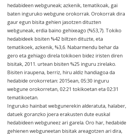
hedabideen webguneak; azkenik, tematikoak, gai
baten inguruko webgune orokorrak. Orokorrak dira
gaur egun bisita gehien jasotzen dituzten
webguneak, erdia baino gehixeago (%53,7). Tokiko
hedabideek bisiten %42 biltzen dituzte, eta
tematikoek, azkenik, %3,6. Nabarmendu behar da
gero eta gehiago direla tokikoen bidez iristen diren
bisitak, 2011. urtean bisiten %25 inguru zirelako.
Bisiten iraupena, berriz, hiru aldiz handiagoa da
hedabide orokorretan: 2015ean, 05:30 inguru
webgune orokorretan, 02:21 tokikoetan eta 02:31
tematikoetan.
Inguruko hainbat webgunerekin alderatuta, halaber,
datuek goranzko joera erakusten dute euskal
hedabideen webguneez ari garela. Oro har, hedabide
gehienen webguneetan bisitak areagotzen ari dira,