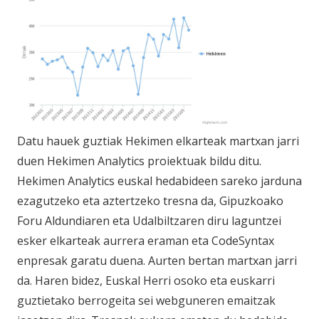
Datu hauek guztiak Hekimen elkarteak martxan jarri
duen Hekimen Analytics proiektuak bildu ditu.
Hekimen Analytics euskal hedabideen sareko jarduna
ezagutzeko eta aztertzeko tresna da, Gipuzkoako
Foru Aldundiaren eta Udalbiltzaren diru laguntzei
esker elkarteak aurrera eraman eta CodeSyntax
enpresak garatu duena. Aurten bertan martxan jarri
da. Haren bidez, Euskal Herri osoko eta euskarri
guztietako berrogeita sei webguneren emaitzak