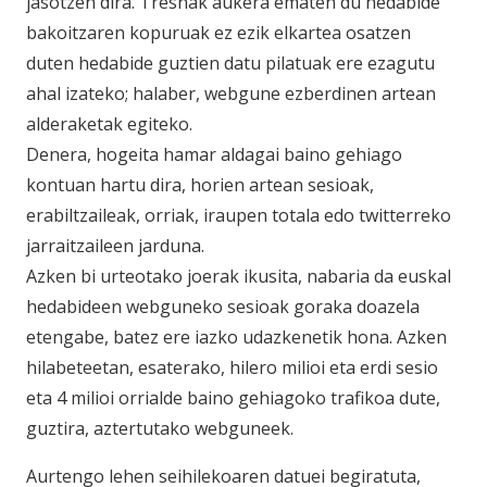
jasotzen dira. Tresnak aukera ematen du hedabide
bakoitzaren kopuruak ez ezik elkartea osatzen
duten hedabide guztien datu pilatuak ere ezagutu
ahal izateko; halaber, webgune ezberdinen artean
alderaketak egiteko.
Denera, hogeita hamar aldagai baino gehiago
kontuan hartu dira, horien artean sesioak,
erabiltzaileak, orriak, iraupen totala edo twitterreko
jarraitzaileen jarduna.
Azken bi urteotako joerak ikusita, nabaria da euskal
hedabideen webguneko sesioak goraka doazela
etengabe, batez ere iazko udazkenetik hona. Azken
hilabeteetan, esaterako, hilero milioi eta erdi sesio
eta 4 milioi orrialde baino gehiagoko trafikoa dute,
guztira, aztertutako webguneek.
Aurtengo lehen seihilekoaren datuei begiratuta,