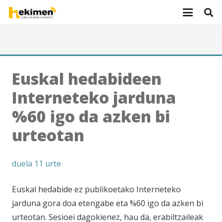
Euskal hedabideen
Interneteko jarduna
%60 igo da azken bi
urteotan
duela 11 urte
Euskal hedabide ez publikoetako Interneteko
jarduna gora doa etengabe eta %60 igo da azken bi
urteotan. Sesioei dagokienez, hau da, erabiltzaileak