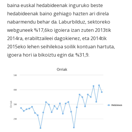
baina euskal hedabideenak inguruko beste
hedabideenak baino gehiago hazten ari direla
nabarmendu behar da. Laburbilduz, sektoreko
webguneek %17,6ko igoiera izan zuten 2013tik
2014ra, erabiltzaileei dagokienez, eta 2014tik
2015eko lehen seihilekoa soilik kontuan hartuta,
igoera hori ia bikoiztu egin da: %31,9.