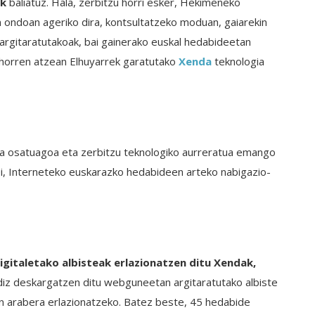
ak
baliatuz. Hala, zerbitzu horri esker, Hekimeneko
ondoan ageriko dira, kontsultatzeko moduan, gaiarekin
argitaratutakoak, bai gainerako euskal hedabideetan
 horren atzean Elhuyarrek garatutako
Xenda
teknologia
ta osatuagoa eta zerbitzu teknologiko aurreratua emango
i, Interneteko euskarazko hedabideen arteko nabigazio-
igitaletako albisteak erlazionatzen ditu Xendak,
ldiz deskargatzen ditu webguneetan argitaratutako albiste
en arabera erlazionatzeko. Batez beste, 45 hedabide