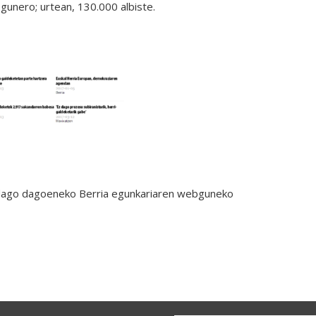
gunero; urtean, 130.000 albiste.
 dago dagoeneko
Berria
egunkariaren webguneko