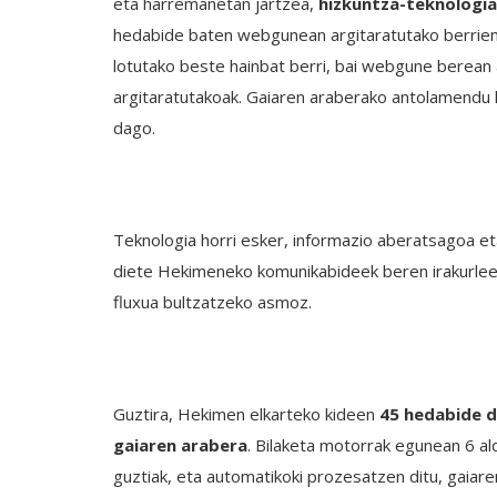
eta harremanetan jartzea,
hizkuntza-teknologi
hedabide baten webgunean argitaratutako berrien 
lotutako beste hainbat berri, bai webgune berean 
argitaratutakoak. Gaiaren araberako antolamendu
dago.
Teknologia horri esker, informazio aberatsagoa e
diete Hekimeneko komunikabideek beren irakurlee
fluxua bultzatzeko asmoz.
Guztira, Hekimen elkarteko kideen
45 hedabide d
gaiaren arabera
. Bilaketa motorrak egunean 6 a
guztiak, eta automatikoki prozesatzen ditu, gaiar