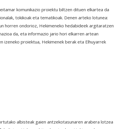
eitamar komunikazio proiektu biltzen dituen elkartea da
zionalak, tokikoak eta tematikoak. Denen arteko lotunea:
sun horren ondorioz, Hekimeneko hedabideek argitaratzen
mazioa da, eta informazio jario hori elkarren artean
 izeneko proiektua, Hekimenek berak eta Elhuyarrek
ortutako albisteak gaien antzekotasunaren arabera lotzea