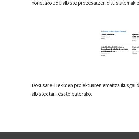
horietako 350 albiste prozesatzen ditu sistemak e
Dokusare-Hekimen proiektuaren emaitza ikusgai
albisteetan, esate baterako.