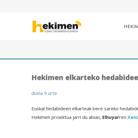
HEKI
Hekimen elkarteko hedabideet
duela 9 urte
Euskal hedabideen elkarteak bere sareko hedabide
Hekimen proiektua jarri du abian,
Elhuyar
ren
Xen