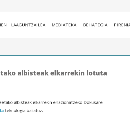
MEN
LAAGUNTZAILEA
MEDIATEKA
BEHATEGIA
PIRENI
ako albisteak elkarrekin lotuta
etako albisteak elkarrekin erlazionatzeko Dokusare-
da
teknologia baliatuz.