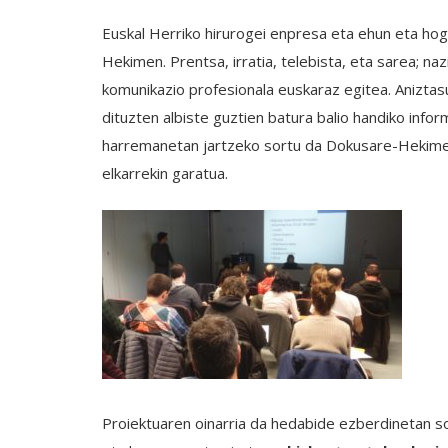
Euskal Herriko hirurogei enpresa eta ehun eta hog
Hekimen. Prentsa, irratia, telebista, eta sarea; na
komunikazio profesionala euskaraz egitea. Anizta
dituzten albiste guztien batura balio handiko infor
harremanetan jartzeko sortu da Dokusare-Hekimen
elkarrekin garatua.
Proiektuaren oinarria da hedabide ezberdinetan s