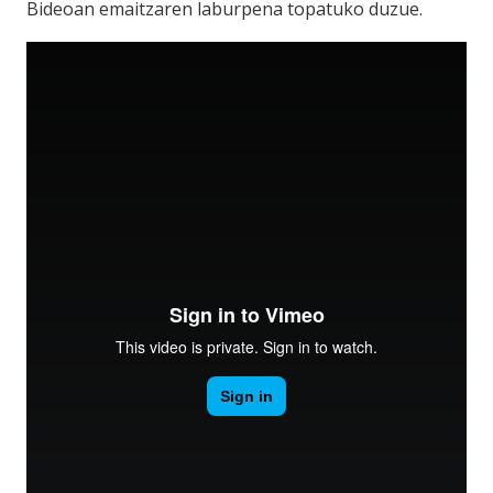
Bideoan emaitzaren laburpena topatuko duzue.