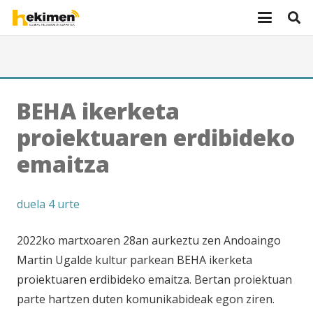
BEHA ikerketa
proiektuaren erdibideko
emaitza
duela 4 urte
2022ko martxoaren 28an aurkeztu zen Andoaingo
Martin Ugalde kultur parkean BEHA ikerketa
proiektuaren erdibideko emaitza. Bertan proiektuan
parte hartzen duten komunikabideak egon ziren.