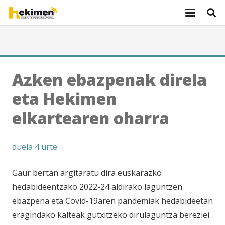
Azken ebazpenak direla
eta Hekimen
elkartearen oharra
duela 4 urte
Gaur bertan argitaratu dira euskarazko
hedabideentzako 2022-24 aldirako laguntzen
ebazpena eta Covid-19aren pandemiak hedabideetan
eragindako kalteak gutxitzeko dirulaguntza bereziei