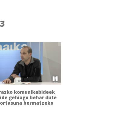
23
razko komunikabideek
bide gehiago behar dute
ortasuna bermatzeko