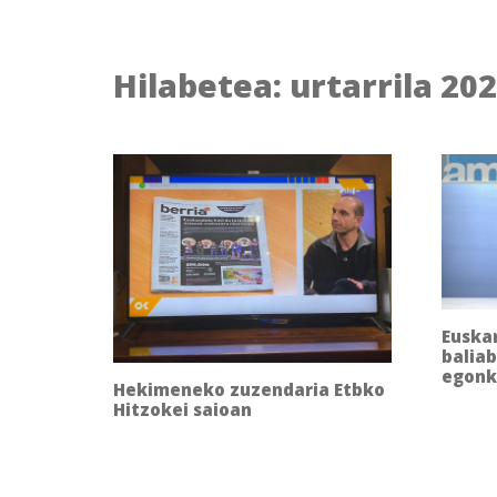
Hilabetea:
urtarrila 20
Euska
balia
egonk
Hekimeneko zuzendaria Etbko
Hitzokei saioan