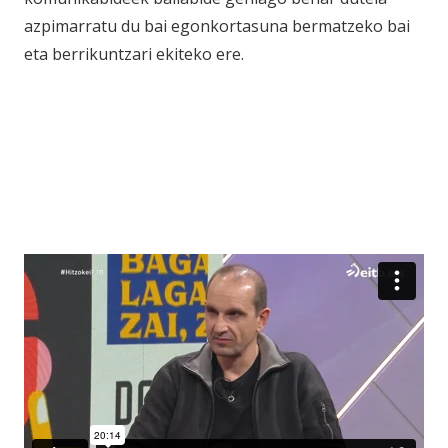
azpimarratu du bai egonkortasuna bermatzeko bai
eta berrikuntzari ekiteko ere.