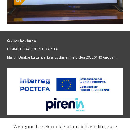
© 2020
hekimen
EUSKAL HEDABIDEEN ELKARTEA
Martin Ugalde kultur parkea, gudarien hiribidea 29, 20140 Andoain
Cookie politika
Webgune honek cookie-ak erabiltzen ditu, zure