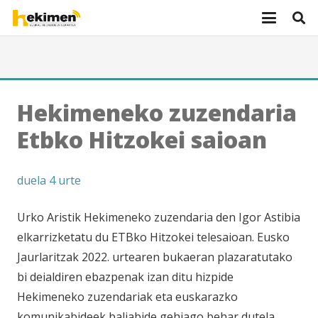
Hekimeneko zuzendaria
Etbko Hitzokei saioan
duela 4 urte
Urko Aristik Hekimeneko zuzendaria den Igor Astibia
elkarrizketatu du ETBko Hitzokei telesaioan. Eusko
Jaurlaritzak 2022. urtearen bukaeran plazaratutako
bi deialdiren ebazpenak izan ditu hizpide
Hekimeneko zuzendariak eta euskarazko
komunikabideek baliabide gehiago behar dutela