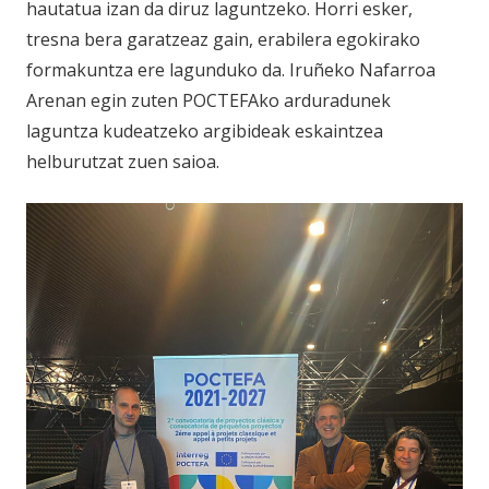
hautatua izan da diruz laguntzeko. Horri esker,
tresna bera garatzeaz gain, erabilera egokirako
formakuntza ere lagunduko da. Iruñeko Nafarroa
Arenan egin zuten POCTEFAko arduradunek
laguntza kudeatzeko argibideak eskaintzea
helburutzat zuen saioa.