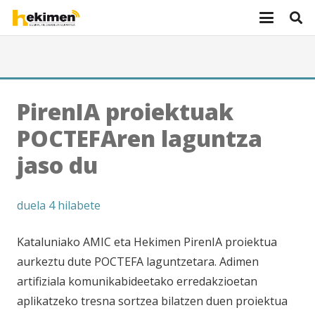
PirenIA proiektuak
POCTEFAren laguntza
jaso du
duela 4 hilabete
Kataluniako AMIC eta Hekimen PirenIA proiektua
aurkeztu dute POCTEFA laguntzetara. Adimen
artifiziala komunikabideetako erredakzioetan
aplikatzeko tresna sortzea bilatzen duen proiektua