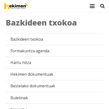
Bazkideen txokoa
Bazkideen txokoa
Formakuntza agenda
Hartu hitza
Hekimen dokumentuak
Bestelako dokumentuak
Buletinak