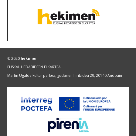
© 2020
hekimen
EUSKAL HEDABIDEEN ELKARTEA
Martin Ugalde kultur parkea, gudarien hiribidea 29, 20140 Andoain