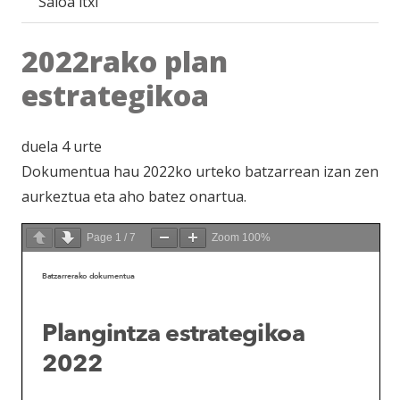
Saioa itxi
2022rako plan
estrategikoa
duela 4 urte
Dokumentua hau 2022ko urteko batzarrean izan zen
aurkeztua eta aho batez onartua.
Page
1
/
7
Zoom
100%