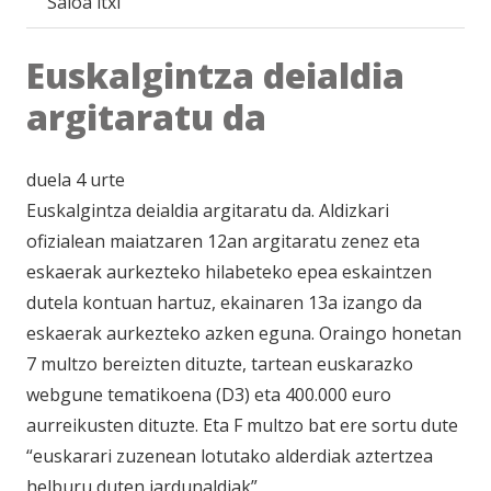
Saioa itxi
Euskalgintza deialdia
argitaratu da
duela 4 urte
Euskalgintza deialdia argitaratu da. Aldizkari
ofizialean maiatzaren 12an argitaratu zenez eta
eskaerak aurkezteko hilabeteko epea eskaintzen
dutela kontuan hartuz, ekainaren 13a izango da
eskaerak aurkezteko azken eguna. Oraingo honetan
7 multzo bereizten dituzte, tartean euskarazko
webgune tematikoena (D3) eta 400.000 euro
aurreikusten dituzte. Eta F multzo bat ere sortu dute
“euskarari zuzenean lotutako alderdiak aztertzea
helburu duten jardunaldiak”