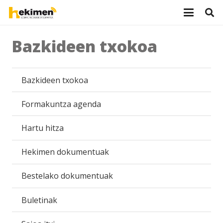
Bazkideen txokoa
Bazkideen txokoa
Formakuntza agenda
Hartu hitza
Hekimen dokumentuak
Bestelako dokumentuak
Buletinak