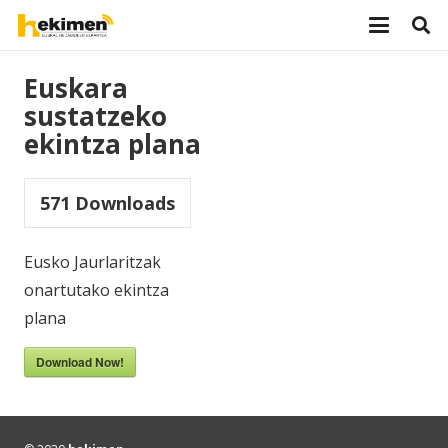
Euskara
sustatzeko
ekintza plana
571
Downloads
Eusko Jaurlaritzak
onartutako ekintza
plana
Download Now!