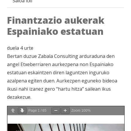
Saioa itxi
Finantzazio aukerak
Espainiako estatuan
duela 4 urte
Bertan duzue Zabala Consulting arduraduna den
angel Etxeberriaren aurkezpena non Espainiako
estatuan eskaintzen diren laguntzen inguruko
azalpena egiten duen. Aurkezpen eguneko bideoa
ikusi nahi izanez gero “hartu hitza” sailean ikus
dezakezue.
Page
1
/
65
Zoom
100%