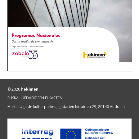
© 2020
hekimen
EUSKAL HEDABIDEEN ELKARTEA
Martin Ugalde kultur parkea, gudarien hiribidea 29, 20140 Andoain