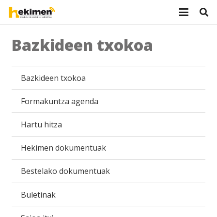
Bazkideen txokoa
Bazkideen txokoa
Formakuntza agenda
Hartu hitza
Hekimen dokumentuak
Bestelako dokumentuak
Buletinak