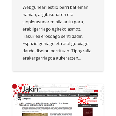
Webguneari estilo berri bat eman
nahian, argitasunaren eta
sinpletasunaren bila aritu gara,
erabilgarriago egiteko asmoz,
irakurlea erosoago senti dadin.
Espazio gehiago eta atal gutxiago
daude diseinu berrituan. Tipografia
erakargarriagoa aukeratzen…