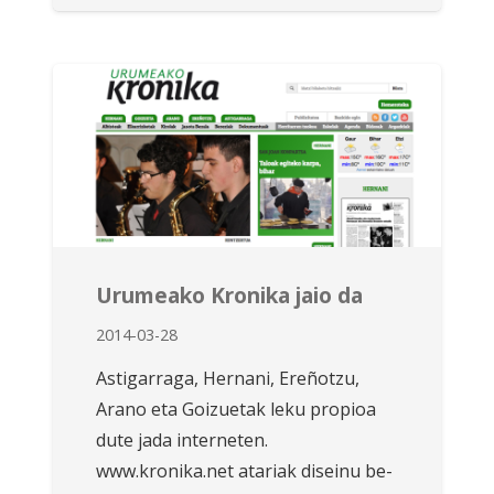
Urumeako Kronika jaio da
2014-03-28
Astigarraga, Hernani, Ere­ño­tzu,
Arano eta Goizuetak le­ku propioa
dute jada interneten.
www.kronika.net atariak diseinu be­