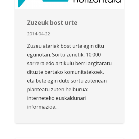
Zuzeuk bost urte
2014-04-22
Zuzeu atariak bost urte egin ditu
egunotan. Sortu zenetik, 10.000
sarrera edo artikulu berri argitaratu
dituzte bertako komunitatekoek,
eta bete egin dute sortu zutenean
planteatu zuten helburua:
interneteko euskaldunari
informazioa…