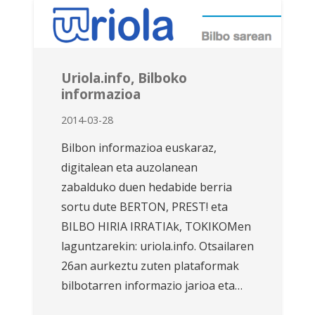
Uriola.info, Bilboko
informazioa
2014-03-28
Bilbon informazioa euskaraz,
digitalean eta auzolanean
zabalduko duen hedabide berria
sortu dute BERTON, PREST! eta
BILBO HIRIA IRRATIAk, TOKIKOMen
laguntzarekin: uriola.info. Otsailaren
26an aurkeztu zuten plataformak
bilbotarren informazio jarioa eta…