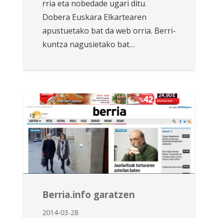
rria eta nobedade ugari ditu.
Dobera Eus­kara El­kar­tearen
apustuetako bat da web orria. Be­rri­
kuntza nagusietako bat…
Berria.info garatzen
2014-03-28