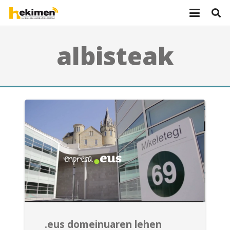
albisteak
.eus domeinuaren lehen