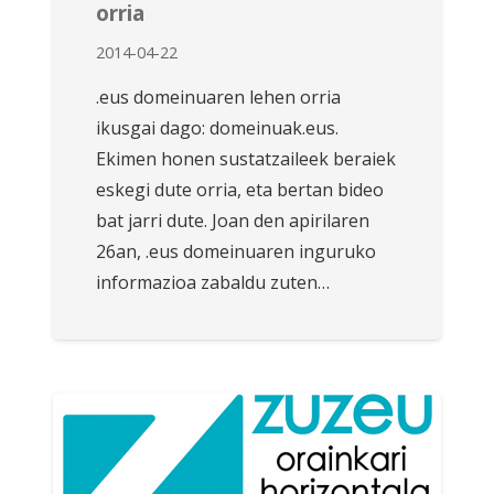
orria
2014-04-22
.eus domeinuaren lehen orria
ikusgai dago: domeinuak.eus.
Ekimen honen sustatzaileek beraiek
eskegi dute orria, eta bertan bideo
bat jarri dute. Joan den apirilaren
26an, .eus domeinuaren inguruko
informazioa zabaldu zuten…