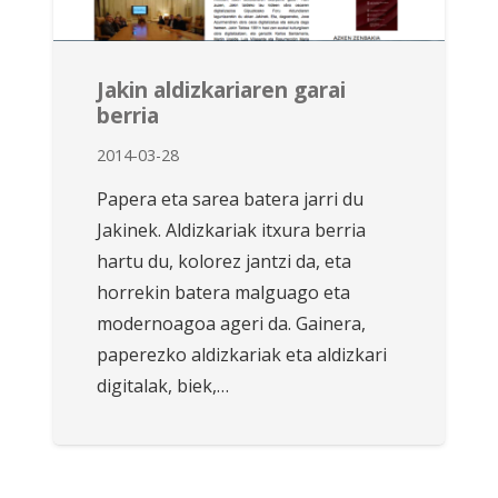
Jakin aldizkariaren garai
berria
2014-03-28
Papera eta sarea batera jarri du
Jakinek. Aldizkariak itxura berria
hartu du, kolorez jantzi da, eta
horrekin batera malguago eta
modernoagoa ageri da. Gainera,
paperezko aldizkariak eta aldizkari
digitalak, biek,…