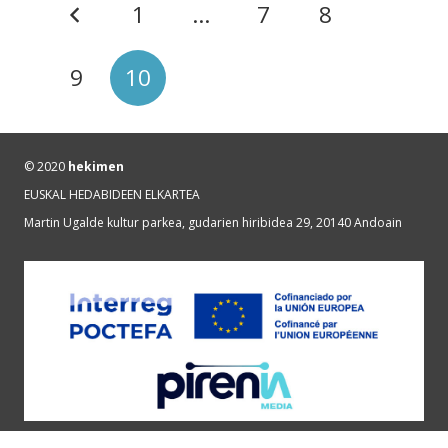
1
…
7
8
9
10
© 2020
hekimen
EUSKAL HEDABIDEEN ELKARTEA
Martin Ugalde kultur parkea, gudarien hiribidea 29, 20140 Andoain