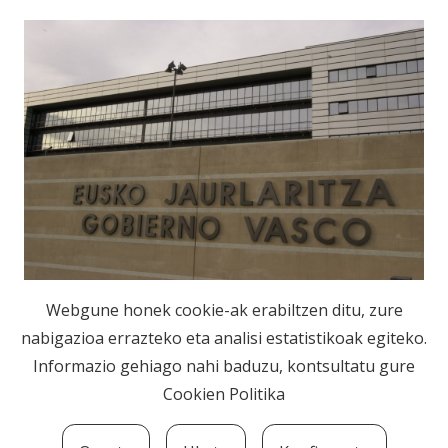
Hekimen elkartearen prentsa oharra
Webgune honek cookie-ak erabiltzen ditu, zure
nabigazioa errazteko eta analisi estatistikoak egiteko.
Informazio gehiago nahi baduzu, kontsultatu gure
1
2
3
4
5
Cookien Politika
6
7
…
9