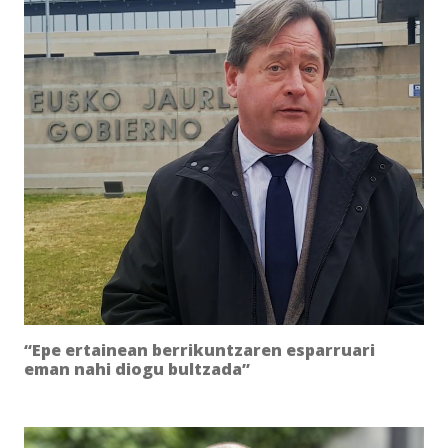
“Epe ertainean berrikuntzaren esparruari
eman nahi diogu bultzada”