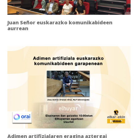
Juan Señor euskarazko komunikabideen
aurrean
Adimen artifizialaren eragina aztergai