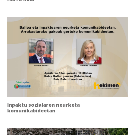
Inpaktu sozialaren neurketa
komunikabideetan