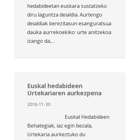
hedabideetan euskara sustatzeko
diru laguntza deialdia. Aurtengo
deialdiak berezitasun esanguratsua
dauka aurrekoekiko: urte anitzekoa
izango da,…
Euskal hedabideen
Urtekariaren aurkezpena
2016-11-30
Euskal Hedabideen
Behategiak, iaz egin bezala,
Urtekaria aurkeztuko du