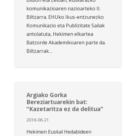
Bilbon eta Leioan, euskarazko
komunikazioaren nazioarteko II.
Biltzarra. EHUko Ikus-entzunezko
Komunikazio eta Publizitate Sailak
antolatuta, Hekimen elkartea
Batzorde Akademikoaren parte da.
Biltzarrak…
Argiako Gorka
Bereziartuarekin bat:
“Kazetaritza ez da delitua”
2016-06-21
Hekimen Euskal Hedabideen