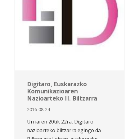
Digitaro, Euskarazko
Komunikazioaren
Nazioarteko II. Biltzarra
2016-08-24
Urriaren 20tik 22ra, Digitaro
nazioarteko biltzarra egingo da