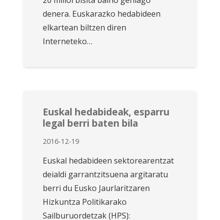
20 milioi bisita baino gehiago
denera. Euskarazko hedabideen
elkartean biltzen diren
Interneteko…
Euskal hedabideak, esparru
legal berri baten bila
2016-12-19
Euskal hedabideen sektorearentzat
deialdi garrantzitsuena argitaratu
berri du Eusko Jaurlaritzaren
Hizkuntza Politikarako
Sailburuordetzak (HPS):