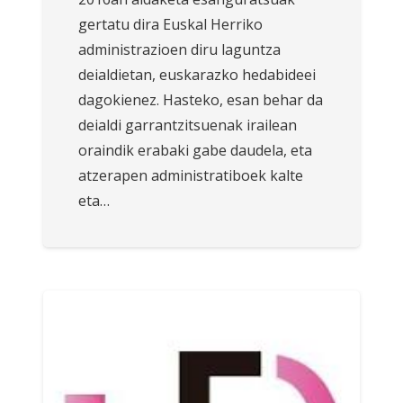
gertatu dira Euskal Herriko
administrazioen diru laguntza
deialdietan, euskarazko hedabideei
dagokienez. Hasteko, esan behar da
deialdi garrantzitsuenak irailean
oraindik erabaki gabe daudela, eta
atzerapen administratiboek kalte
eta…