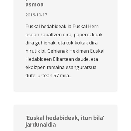
asmoa
2016-10-17
Euskal hedabideak ia Euskal Herri
osoan zabaltzen dira, paperezkoak
dira gehienak, eta tokikokak dira
hirutik bi. Gehienak Hekimen Euskal
Hedabideen Elkartean daude, eta
ekoizpen tamaina esanguratsua
dute: urtean 57 mila…
‘Euskal hedabideak, itun bila’
jardunaldia