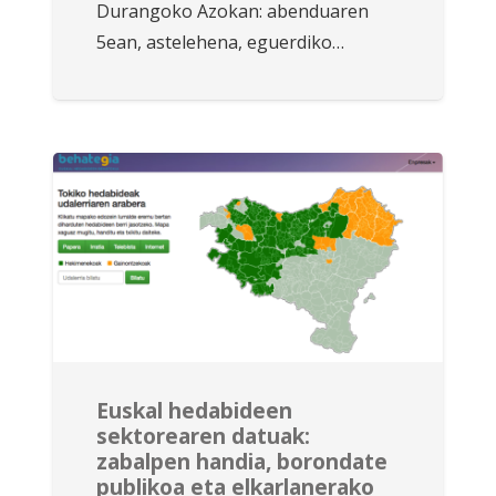
Durangoko Azokan: abenduaren
5ean, astelehena, eguerdiko…
Euskal hedabideen
sektorearen datuak:
zabalpen handia, borondate
publikoa eta elkarlanerako