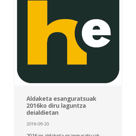
Aldaketa esanguratsuak
2016ko diru laguntza
deialdietan
2016-09-20
2016an aldaketa esanguratsuak