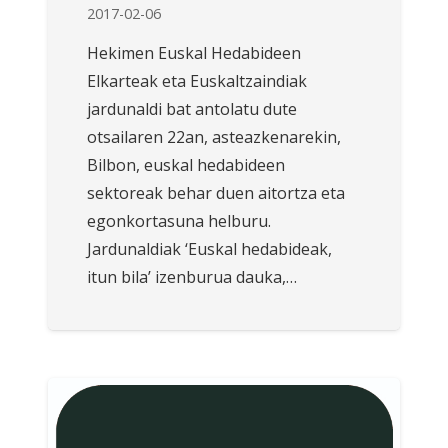
2017-02-06
Hekimen Euskal Hedabideen
Elkarteak eta Euskaltzaindiak
jardunaldi bat antolatu dute
otsailaren 22an, asteazkenarekin,
Bilbon, euskal hedabideen
sektoreak behar duen aitortza eta
egonkortasuna helburu.
Jardunaldiak ‘Euskal hedabideak,
itun bila’ izenburua dauka,…