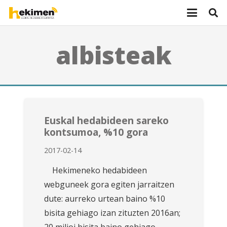
albisteak
Euskal hedabideen sareko
kontsumoa, %10 gora
2017-02-14
Hekimeneko hedabideen
webguneek gora egiten jarraitzen
dute: aurreko urtean baino %10
bisita gehiago izan zituzten 2016an;