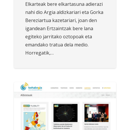
Elkarteak bere elkartasuna adierazi
nahi dio Argia aldizkariari eta Gorka
Bereziartua kazetariari, joan den
igandean Ertzaintzak bere lana
egiteko jarritako oztopoak eta
emandako tratua dela medio.
Horregatik,…