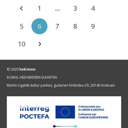
1
…
3
4
5
6
7
8
9
10
© 2020
hekimen
EUSKAL HEDABIDEEN ELKARTEA
Martin Ugalde kultur parkea, gudarien hiribidea 29, 20140 Andoain