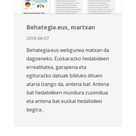
Behategia.eus, martxan
2016-06-07
Behategia.eus webgunea matxan da
dagoeneko. Euskarazko hedabideen
errealitatea, garapena eta
egiturazko datuak bilduko dituen
ataria izango da, antena bat. Antena
bat hedabideen mundura zuzendua;
eta antena bat euskal hedabideei
begira…