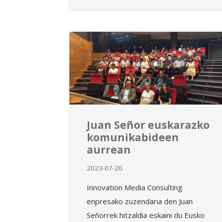
Juan Señor euskarazko
komunikabideen
aurrean
2023-07-20
Innovation Media Consulting
enpresako zuzendaria den Juan
Señorrek hitzaldia eskaini du Eusko